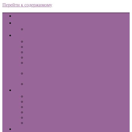
Перейти к содержимому
Главная
Кадровое обеспечение
Сотрудники
Деятельность
Новости
План работы
Контрольно-ревизионная деятельность
Экспертно-аналитическая деятельность
Сведения о внесенных представлениях и
предписаниях
Сведения об использовании выделенных
бюджетных средств
Итоги деятельности по годам
Документы
Федеральные
Областные
Муниципальные
Документы ревизионной комиссии
Соглашения о сотрудничестве
Реквизиты
Противодействие коррупции