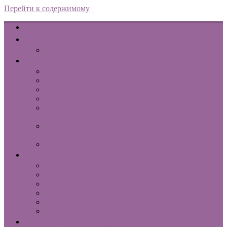
Перейти к содержимому
Главная
Кадровое обеспечение
Сотрудники
Деятельность
Новости
План работы
Контрольно-ревизионная деятельность
Экспертно-аналитическая деятельность
Сведения о внесенных представлениях и
предписаниях
Сведения об использовании выделенных
бюджетных средств
Итоги деятельности по годам
Документы
Федеральные
Областные
Муниципальные
Документы ревизионной комиссии
Соглашения о сотрудничестве
Реквизиты
Противодействие коррупции