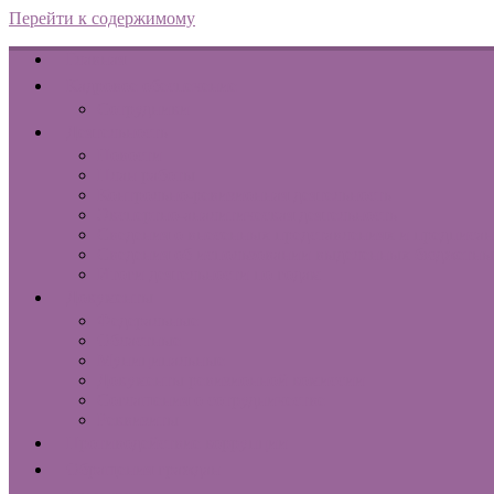
Перейти к содержимому
Главная
Кадровое обеспечение
Сотрудники
Деятельность
Новости
План работы
Контрольно-ревизионная деятельность
Экспертно-аналитическая деятельность
Сведения о внесенных представлениях и предписа
Сведения об использовании выделенных бюджетны
Итоги деятельности по годам
Документы
Федеральные
Областные
Муниципальные
Документы ревизионной комиссии
Соглашения о сотрудничестве
Реквизиты
Противодействие коррупции
Обращения граждан