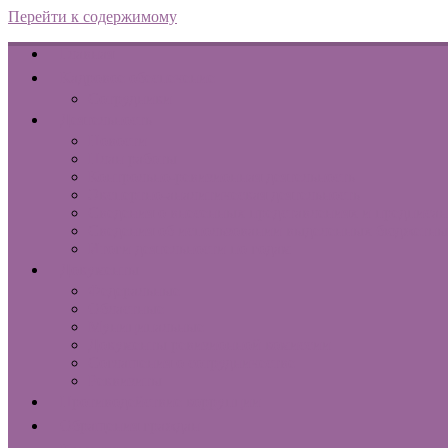
Перейти к содержимому
Главная
Кадровое обеспечение
Сотрудники
Деятельность
Новости
План работы
Контрольно-ревизионная деятельность
Экспертно-аналитическая деятельность
Сведения о внесенных представлениях и предписа
Сведения об использовании выделенных бюджетны
Итоги деятельности по годам
Документы
Федеральные
Областные
Муниципальные
Документы ревизионной комиссии
Соглашения о сотрудничестве
Реквизиты
Противодействие коррупции
Обращения граждан