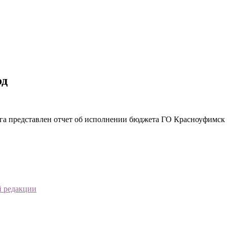
од
уга представлен отчет об исполнении бюджета ГО Красноуфимск з
й редакции