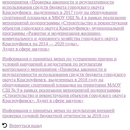
мероприятия «Проверка законности и результативности
использования средств бюджета городского округа
Красноуфимск, выделенных в 2017 году на оборудование
спортивной площадки в МБОУ ОШ № 4 в рамках реализации
мероприятий подпрограммы «Строительство и реконструкция
объектов городского округа Красноуфимск» муниципальной
программы «Развитие и модернизация жилищно-
коммунального и дорожного хозяйства городского округа
Красноуфимск на 2014 — 2020 годы».
Аудит в сфере закупок»
Информация о принятых мерах по устранению причин и
условий нарушений и недостатков по результатам
контрольного мероприятия «Проверка законности и
результативности использования средств бюджета городского
округа Красноуфимск, выделенных в 2018 году на
оборудование спортивной площадки на территории МАОУ
СШ № 9 в рамках реализации мероприятий подпрограммы
«Строительство и реконструкция объектов городского округа
Красноуфимск». Аудит в сфере закупок»
Информация о принятых мерах по результатам внешней
проверки годовой бюджетной отчетности за 2018 год
Вернуться назад