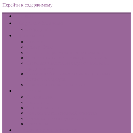
Перейти к содержимому
Главная
Кадровое обеспечение
Сотрудники
Деятельность
Новости
План работы
Контрольно-ревизионная деятельность
Экспертно-аналитическая деятельность
Сведения о внесенных представлениях и
предписаниях
Сведения об использовании выделенных
бюджетных средств
Итоги деятельности по годам
Документы
Федеральные
Областные
Муниципальные
Документы ревизионной комиссии
Соглашения о сотрудничестве
Реквизиты
Противодействие коррупции