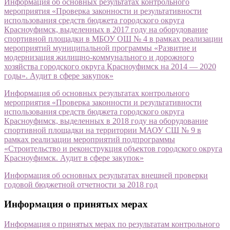
Информация об основных результатах контрольного
мероприятия «Проверка законности и результативности
использования средств бюджета городского округа
Красноуфимск, выделенных в 2017 году на оборудование
спортивной площадки в МБОУ ОШ № 4 в рамках реализации
мероприятий муниципальной программы «Развитие и
модернизация жилищно-коммунального и дорожного
хозяйства городского округа Красноуфимск на 2014 — 2020
годы». Аудит в сфере закупок»
Информация об основных результатах контрольного
мероприятия «Проверка законности и результативности
использования средств бюджета городского округа
Красноуфимск, выделенных в 2018 году на оборудование
спортивной площадки на территории МАОУ СШ № 9 в
рамках реализации мероприятий подпрограммы
«Строительство и реконструкция объектов городского округа
Красноуфимск. Аудит в сфере закупок»
Информация об основных результатах внешней проверки
годовой бюджетной отчетности за 2018 год
Информация о принятых мерах
Информация о принятых мерах по результатам контрольного